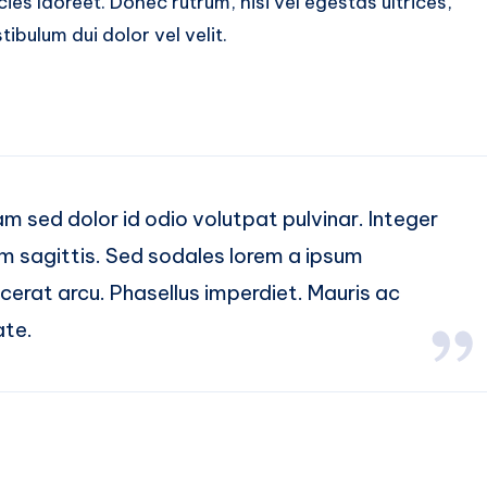
cies laoreet. Donec rutrum, nisi vel egestas ultrices,
tibulum dui dolor vel velit.
lam sed dolor id odio volutpat pulvinar. Integer
ium sagittis. Sed sodales lorem a ipsum
lacerat arcu. Phasellus imperdiet. Mauris ac
ate.