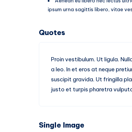
Aenean eu libero nec lectus ultri
ipsum urna sagittis libero, vitae ves
Quotes
Proin vestibulum. Ut ligula. Nul
a leo. In et eros at neque pret
suscipit gravida. Ut fringilla p
justo et turpis pharetra vulput
Single Image