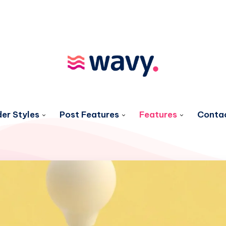
er Styles
Post Features
Features
Conta