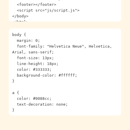
  <footer></footer>

  <script src="js/script.js">

</body>

</html>
body {

  margin: 0;

  font-family: "Helvetica Neue", Helvetica, 
Arial, sans-serif;

  font-size: 13px;

  line-height: 18px;

  color: #333333;

  background-color: #ffffff;

}

a {

  color: #0088cc;

  text-decoration: none;

}