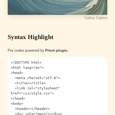
Gallery Caption
Syntax Highlight
Pre codes powered by
Prism plugin.
<!DOCTYPE html>

<html lang="en">

<head>

  <meta charset="utf-8">

  <title></title>

  <link rel="stylesheet" 
href="css/style.css">

</head>

<body>

  <header></header>

  <div role="main"></div>
