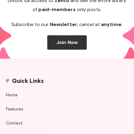
Unlock full access to
Zento
and see the entire library
of
paid-members
only posts.
Subscribe to our
Newsletter
, cancel at
anytime.
Join Now
Quick Links
Home
Features
Contact